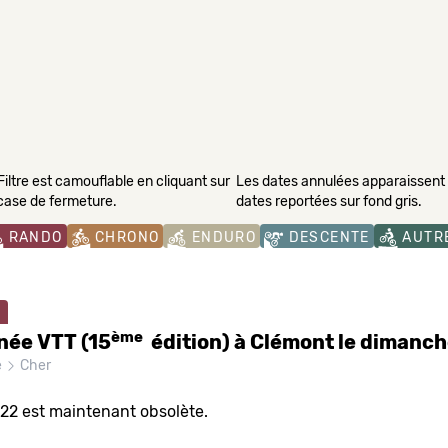
Filtre est camouflable en cliquant sur
Les dates annulées apparaissent s
 case de fermeture.
dates reportées sur fond gris.
RANDO
CHRONO
ENDURO
DESCENTE
AUTR
ème
née VTT (15
édition) à Clémont le dimanche
e
Cher
022 est maintenant obsolète.