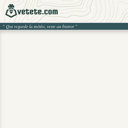
“
Qui regarde la météo, reste au bistrot
”