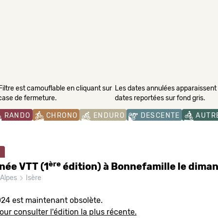
Filtre est camouflable en cliquant sur
Les dates annulées apparaissent s
 case de fermeture.
dates reportées sur fond gris.
RANDO
CHRONO
ENDURO
DESCENTE
AUTR
ère
née VTT (1
édition) à Bonnefamille le dima
Alpes
Isère
024 est maintenant obsolète.
our consulter l'édition la plus récente.