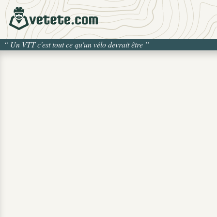
“
Un VTT c'est tout ce qu'un vélo devrait être
”