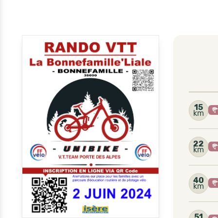
15
km
22
km
40
km
51