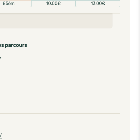
856m.
10,00€
13,00€
es parcours
e
/