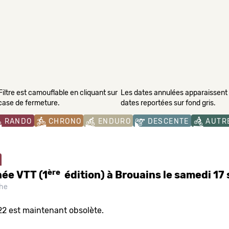
Filtre est camouflable en cliquant sur
Les dates annulées apparaissent s
 case de fermeture.
dates reportées sur fond gris.
RANDO
CHRONO
ENDURO
DESCENTE
AUTR
ère
ée VTT (1
édition) à Brouains le samedi 1
he
22 est maintenant obsolète.