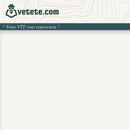
“
Votre VTT vous remerciera
”