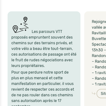
Rejoign
vallée 
Les parcours VTT
Ravitail
proposés empruntent souvent des
Buvette 
chemins sur des terrains privés, et
Spectac
votre vélo a beau être tout-terrain,
13h30 –
ces autorisations de passage ont été
Randonn
le fruit de rudes négociations avec
– Rando
leurs propriétaires.
– Rando
Pour que perdure notre sport de
– 1 ravi
plus en plus menacé et cette
– Rando
manifestation en particulier, il vous
– 1 ravi
revient de respecter ces accords et
Si
de ne pas rouler dans ces chemins
sans autorisation après le 17