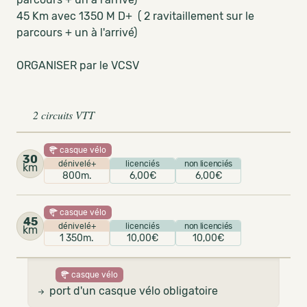
45 Km avec 1350 M D+ ( 2 ravitaillement sur le
parcours + un à l'arrivé)
ORGANISER par le VCSV
2 circuits VTT
casque vélo
30
dénivelé+
licenciés
non licenciés
km
800m.
6,00€
6,00€
casque vélo
45
dénivelé+
licenciés
non licenciés
km
1 350m.
10,00€
10,00€
casque vélo
port d'un casque vélo obligatoire