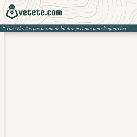
“
Ton vélo, t'as pas besoin de lui dire je t'aime pour l'enfourcher
”