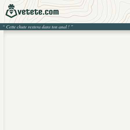
“
Cette chute restera dans ton anal !
”