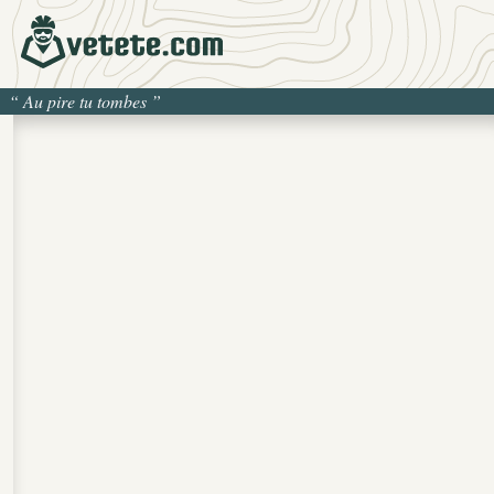
“
Au pire tu tombes
”