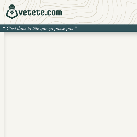
“
C'est dans ta tête que ça passe pas
”