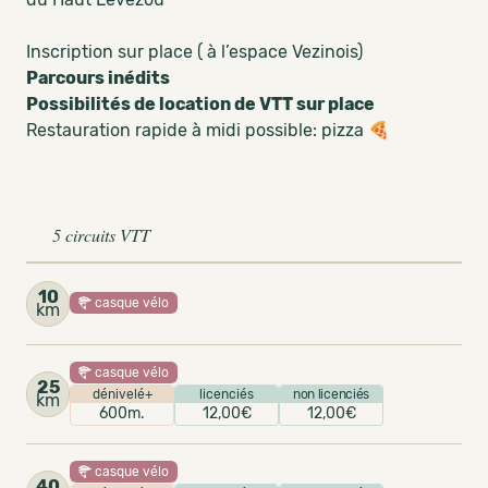
Inscription sur place ( à l’espace Vezinois)
Parcours inédits
Possibilités de location de VTT sur place
Restauration rapide à midi possible: pizza 🍕
5 circuits VTT
10
casque vélo
km
casque vélo
25
dénivelé+
licenciés
non licenciés
km
600m.
12,00€
12,00€
casque vélo
40