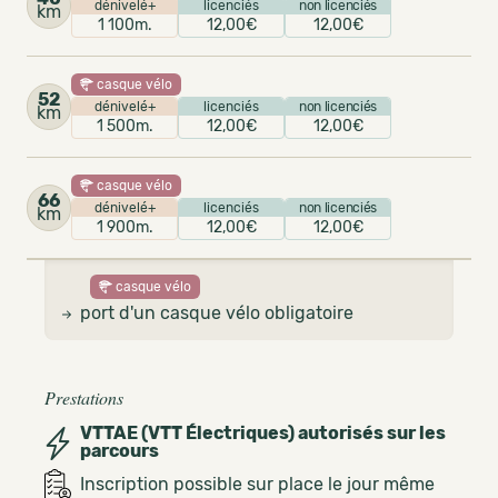
dénivelé+
licenciés
non licenciés
km
1 100m.
12,00€
12,00€
casque vélo
52
dénivelé+
licenciés
non licenciés
km
1 500m.
12,00€
12,00€
casque vélo
66
dénivelé+
licenciés
non licenciés
km
1 900m.
12,00€
12,00€
casque vélo
port d'un casque vélo obligatoire
Prestations
VTTAE (VTT Électriques) autorisés sur les
parcours
Inscription possible sur place le jour même