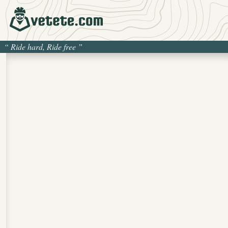
“
Ride hard, Ride free
”