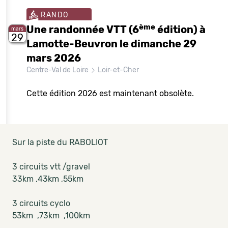
RANDO
ème
Une randonnée VTT (6
édition) à
mars
29
Lamotte-Beuvron le dimanche 29
mars 2026
Centre-Val de Loire
Loir-et-Cher
Cette édition 2026 est maintenant obsolète.
Sur la piste du RABOLIOT
3 circuits vtt /gravel
33km ,43km ,55km
3 circuits cyclo
53km ,73km ,100km