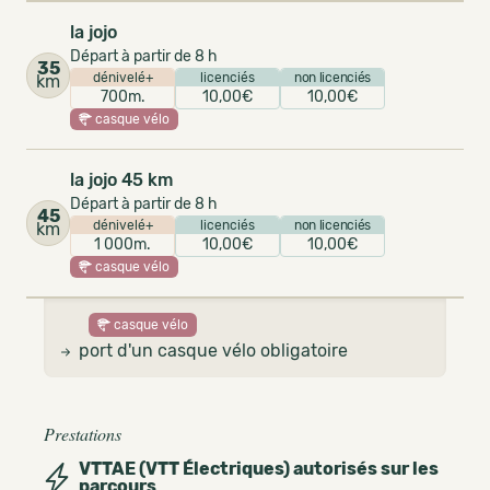
la jojo
Départ à partir de 8 h
35
dénivelé+
licenciés
non licenciés
km
700m.
10,00€
10,00€
casque vélo
la jojo 45 km
Départ à partir de 8 h
45
dénivelé+
licenciés
non licenciés
km
1 000m.
10,00€
10,00€
casque vélo
casque vélo
port d'un casque vélo obligatoire
Prestations
VTTAE (VTT Électriques) autorisés sur les
parcours