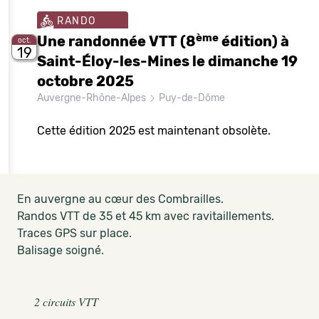
RANDO
ème
Une randonnée VTT (8
édition) à
oct.
19
Saint-Éloy-les-Mines le dimanche 19
octobre 2025
Auvergne-Rhône-Alpes
Puy-de-Dôme
Cette édition 2025 est maintenant obsolète.
En auvergne au cœur des Combrailles.
Randos VTT de 35 et 45 km avec ravitaillements.
Traces GPS sur place.
Balisage soigné.
2 circuits VTT