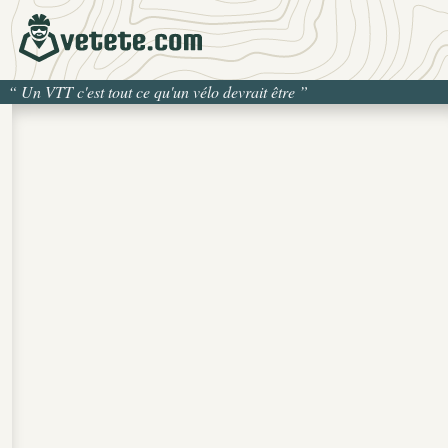
“
Un VTT c'est tout ce qu'un vélo devrait être
”