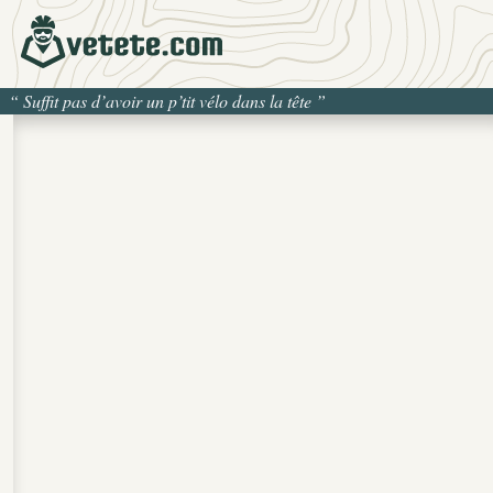
“
Suffit pas d’avoir un p’tit vélo dans la tête
”