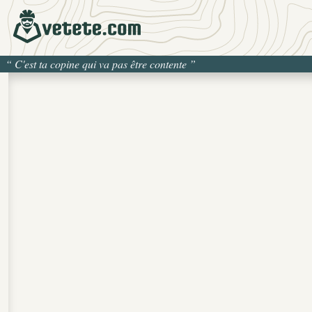
“
C'est ta copine qui va pas être contente
”