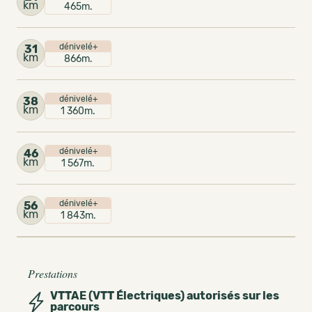
km
465m.
dénivelé+
31
km
866m.
dénivelé+
38
km
1 360m.
dénivelé+
46
km
1 567m.
dénivelé+
56
km
1 843m.
Prestations
VTTAE (VTT Électriques) autorisés sur les
parcours