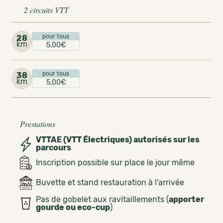
2 circuits VTT
pour tous
28
km
5,00€
pour tous
38
km
5,00€
Prestations
VTTAE (VTT Électriques) autorisés sur les
parcours
Inscription possible sur place le jour même
Buvette et stand restauration à l'arrivée
Pas de gobelet aux ravitaillements (
apporter
gourde ou eco-cup
)