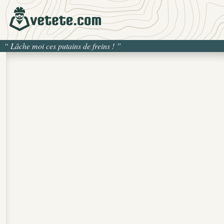
“
Lâche moi ces putains de freins !
”