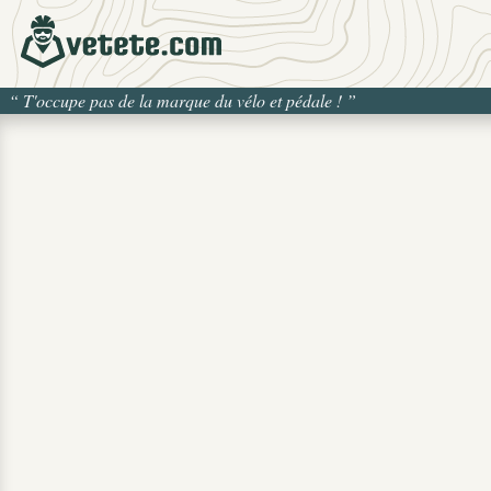
“
T'occupe pas de la marque du vélo et pédale !
”