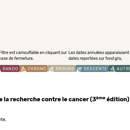
Filtre est camouflable en cliquant sur
Les dates annulées apparaissent s
 case de fermeture.
dates reportées sur fond gris.
RANDO
CHRONO
ENDURO
DESCENTE
AUTR
ème
 la recherche contre le cancer (3
édition)
te.