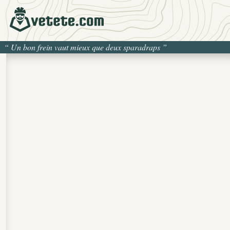
“
Un bon frein vaut mieux que deux sparadraps
”