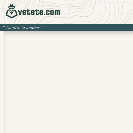
“
Au pire tu tombes
”