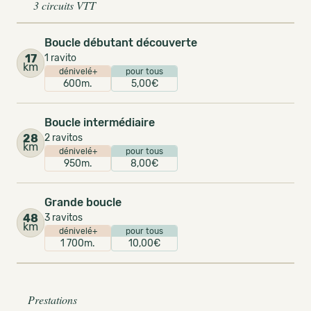
3 circuits VTT
Boucle débutant découverte
17
1 ravito
km
dénivelé+
pour tous
600m.
5,00€
Boucle intermédiaire
28
2 ravitos
km
dénivelé+
pour tous
950m.
8,00€
Grande boucle
48
3 ravitos
km
dénivelé+
pour tous
1 700m.
10,00€
Prestations