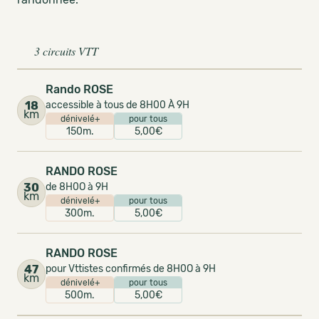
3 circuits VTT
Rando ROSE
18
accessible à tous de 8H00 À 9H
km
dénivelé+
pour tous
150m.
5,00€
RANDO ROSE
30
de 8H0O à 9H
km
dénivelé+
pour tous
300m.
5,00€
RANDO ROSE
47
pour Vttistes confirmés de 8H0O à 9H
km
dénivelé+
pour tous
500m.
5,00€