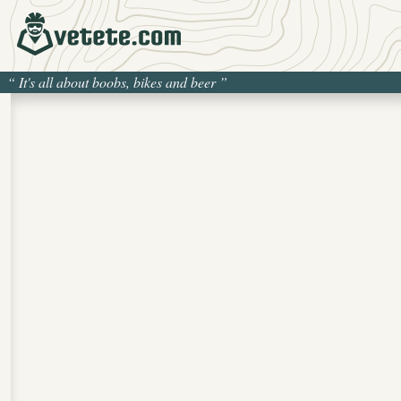
“
It's all about boobs, bikes and beer
”