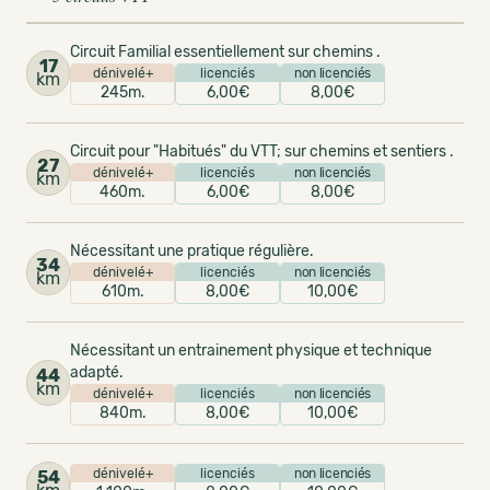
Circuit Familial essentiellement sur chemins .
17
dénivelé+
licenciés
non licenciés
km
245m.
6,00€
8,00€
Circuit pour "Habitués" du VTT; sur chemins et sentiers .
27
dénivelé+
licenciés
non licenciés
km
460m.
6,00€
8,00€
Nécessitant une pratique régulière.
34
dénivelé+
licenciés
non licenciés
km
610m.
8,00€
10,00€
Nécessitant un entrainement physique et technique
adapté.
44
km
dénivelé+
licenciés
non licenciés
840m.
8,00€
10,00€
dénivelé+
licenciés
non licenciés
54