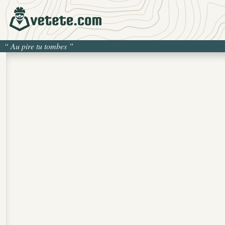
“
Au pire tu tombes
”