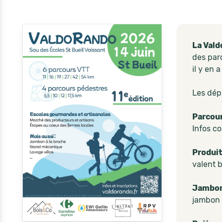
La Val
des parc
il y en 
Les dép
Parcour
Infos c
Produit
valent b
Jambon 
jambon 