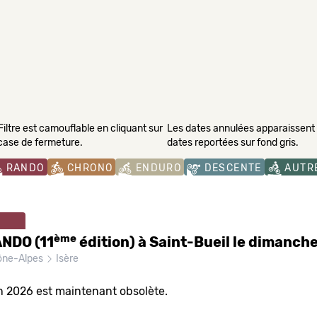
Filtre est camouflable en cliquant sur
Les dates annulées apparaissent s
 case de fermeture.
dates reportées sur fond gris.
RANDO
CHRONO
ENDURO
DESCENTE
AUTR
ème
NDO (11
édition) à Saint-Bueil le dimanche
ône-Alpes
Isère
n 2026 est maintenant obsolète.