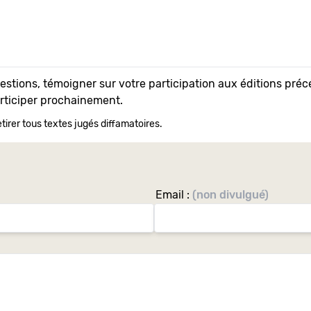
uestions, témoigner sur votre participation aux éditions pr
articiper prochainement.
tirer tous textes jugés diffamatoires.
Email :
(non divulgué)
Si
vous
êtes
un
Humain