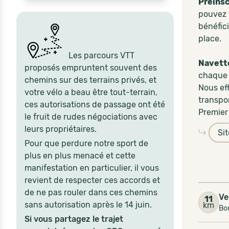
Préinsc
pouvez v
bénéfic
place.
Les parcours VTT
Navette
proposés empruntent souvent des
chaque 
chemins sur des terrains privés, et
Nous ef
votre vélo a beau être tout-terrain,
transpor
ces autorisations de passage ont été
Premier 
le fruit de rudes négociations avec
leurs propriétaires.
Si
Pour que perdure notre sport de
plus en plus menacé et cette
manifestation en particulier, il vous
revient de respecter ces accords et
de ne pas rouler dans ces chemins
Ve
11
sans autorisation après le 14 juin.
km
Bou
Si vous partagez le trajet