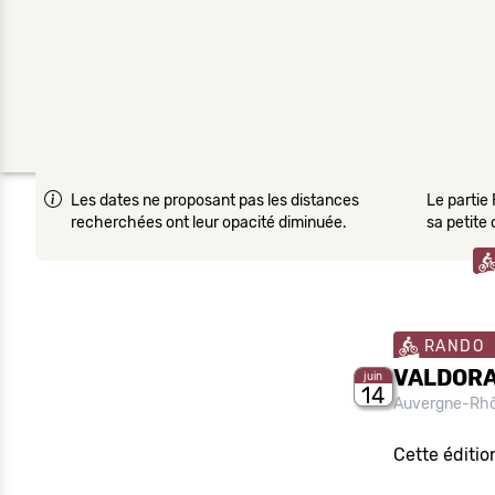
Les dates ne proposant pas les distances
Le partie 
recherchées ont leur opacité diminuée.
sa petite
RANDO
VALDORA
juin
14
Auvergne-Rh
Cette éditio