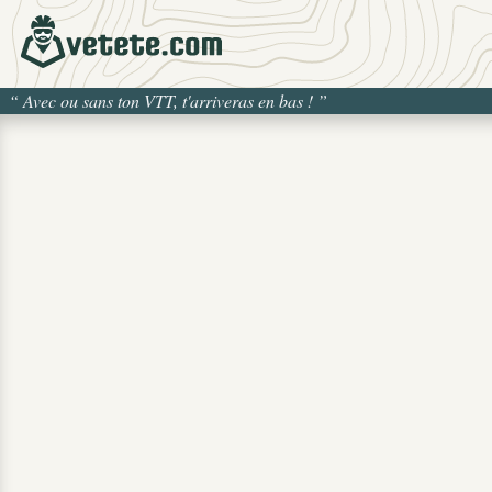
“
Avec ou sans ton VTT, t'arriveras en bas !
”