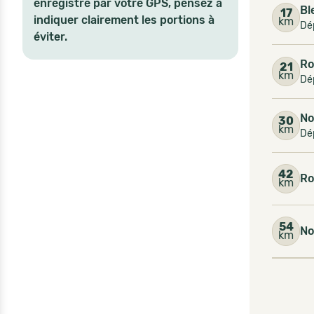
enregistré par votre GPS, pensez à
Bl
17
indiquer clairement les portions à
km
Dép
éviter.
Ro
21
km
Dép
No
30
km
Dép
42
Ro
km
54
No
km