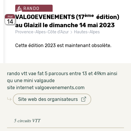
RANDO
ème
VALGOEVENEMENTS (17
édition)
mai
14
au Glaizil le dimanche 14 mai 2023
Provence-Alpes-Côte d'Azur
Hautes-Alpes
Cette édition 2023 est maintenant obsolète.
rando vtt vae fat 5 parcours entre 13 et 49km ainsi
qu une mini valgaude
site internet valgoevenements.com
Site web des organisateurs
5 circuits VTT