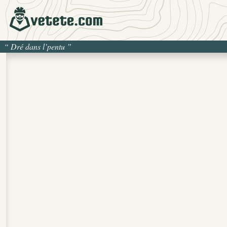
“
Dré dans l’pentu
”