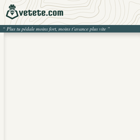
“
Plus tu pédale moins fort, moins t’avance plus vite
”