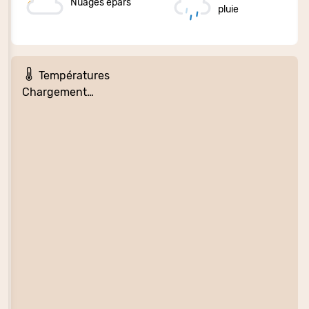
Nuages épars
pluie
Températures
Chargement…