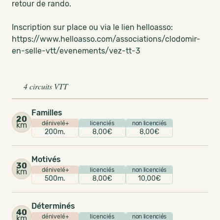
retour de rando.
Inscription sur place ou via le lien helloasso:
https://www.helloasso.com/associations/clodomir-
en-selle-vtt/evenements/vez-tt-3
4 circuits VTT
Familles
20
dénivelé+
licenciés
non licenciés
km
200m.
8,00€
8,00€
Motivés
30
dénivelé+
licenciés
non licenciés
km
500m.
8,00€
10,00€
Déterminés
40
dénivelé+
licenciés
non licenciés
km