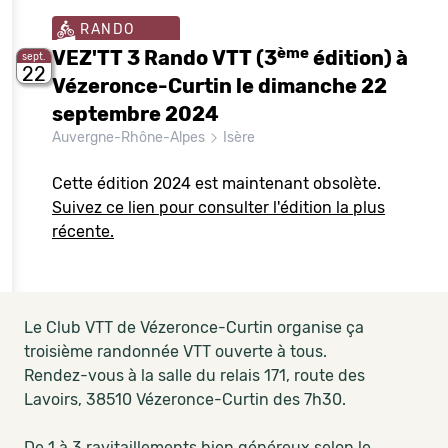
RANDO
ème
VEZ'TT 3 Rando VTT (3
édition) à
sept.
22
Vézeronce-Curtin le dimanche 22
septembre 2024
Auvergne-Rhône-Alpes
Isère
Cette édition 2024 est maintenant obsolète.
Suivez ce lien pour consulter l'édition la plus
récente.
Le Club VTT de Vézeronce-Curtin organise ça
troisième randonnée VTT ouverte à tous.
Rendez-vous à la salle du relais 171, route des
Lavoirs, 38510 Vézeronce-Curtin des 7h30.
De 1 à 3 ravitaillements bien généreux selon le