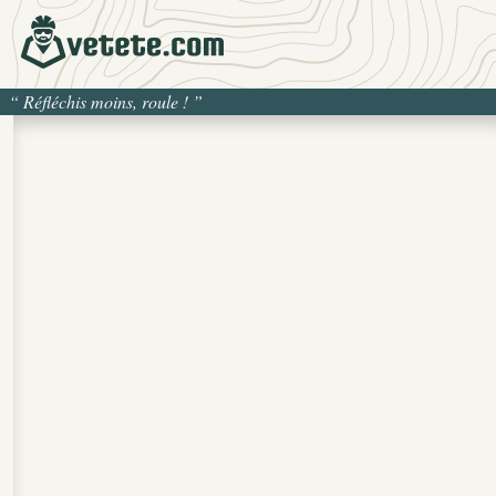
“
Réfléchis moins, roule !
”