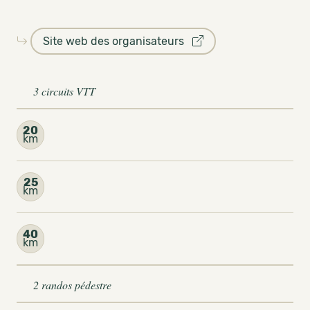
Site web des organisateurs
3 circuits VTT
20
km
25
km
40
km
2 randos pédestre