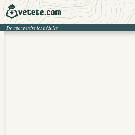
“
De quoi perdre les pédales
”