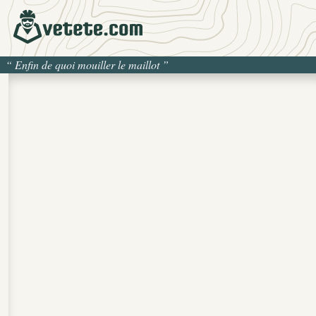
“
Enfin de quoi mouiller le maillot
”