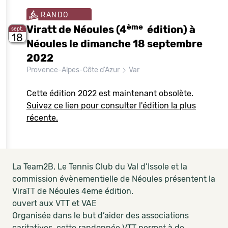
RANDO
ème
Viratt de Néoules (4
édition) à
sept.
18
Néoules le dimanche 18 septembre
2022
Provence-Alpes-Côte d'Azur
Var
Cette édition 2022 est maintenant obsolète.
Suivez ce lien pour consulter l'édition la plus
récente.
La Team2B, Le Tennis Club du Val d’Issole et la
commission évènementielle de Néoules présentent la
ViraTT de Néoules 4eme édition.
ouvert aux VTT et VAE
Organisée dans le but d’aider des associations
caritatives, cette randonnée VTT permet à de