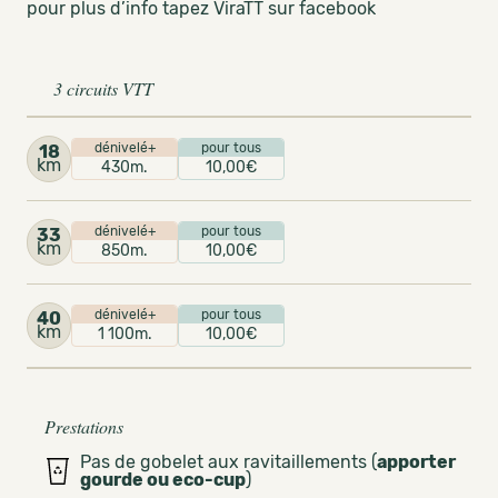
pour plus d’info tapez ViraTT sur facebook
3 circuits VTT
dénivelé+
pour tous
18
km
430m.
10,00€
dénivelé+
pour tous
33
km
850m.
10,00€
dénivelé+
pour tous
40
km
1 100m.
10,00€
Prestations
Pas de gobelet aux ravitaillements (
apporter
gourde ou eco-cup
)