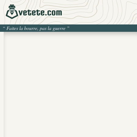
“
Faites la bourre, pas la guerre
”