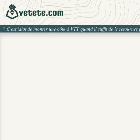
“
C'est idiot de monter une côte à VTT quand il suffit de le retourner