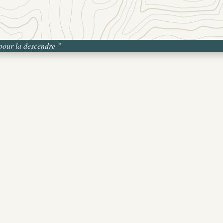
 pour la descendre
”