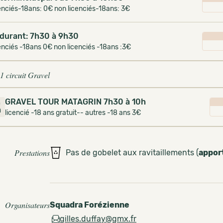
enciés-18ans: 0€ non licenciés-18ans: 3€
durant: 7h30 à 9h30
enciés -18ans 0€ non licenciés -18ans :3€
1 circuit Gravel
GRAVEL TOUR MATAGRIN 7h30 à 10h
0
m
licencié -18 ans gratuit-- autres -18 ans 3€
Prestations
Pas de gobelet aux ravitaillements (
appor
Organisateurs
Squadra Forézienne
gilles.duffay@gmx.fr