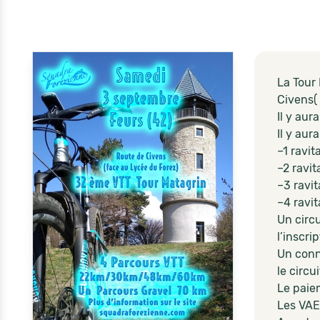
La Tour
Civens(
Il y au
Il y au
–1 ravit
–2 ravit
–3 ravit
–4 ravit
Un circu
l’inscri
Un conn
le circ
Le paie
Les VAE