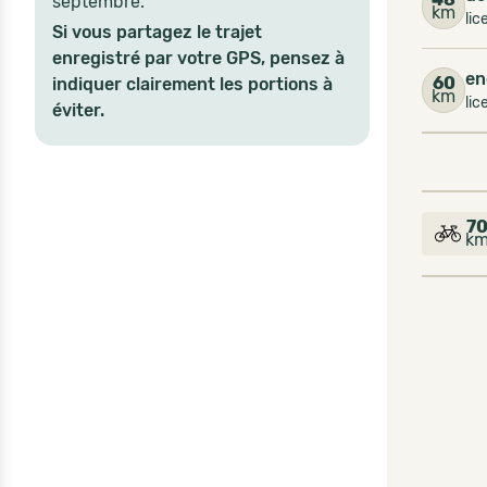
septembre.
km
lic
Si vous partagez le trajet
enregistré par votre GPS, pensez à
en
60
indiquer clairement les portions à
km
lic
éviter.
7
k