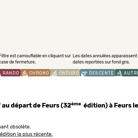
Filtre est camouflable en cliquant sur
Les dates annulées apparaissent s
 case de fermeture.
dates reportées sur fond gris.
RANDO
CHRONO
ENDURO
DESCENTE
AUTR
ème
 au départ de Feurs (32
édition) à Feurs 
nant obsolète.
édition la plus récente.