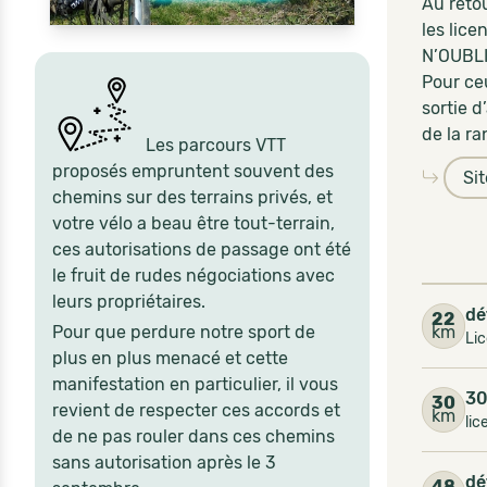
Au retou
les lice
N’OUBL
Pour ce
sortie 
de la ra
Les parcours VTT
proposés empruntent souvent des
Si
chemins sur des terrains privés, et
votre vélo a beau être tout-terrain,
ces autorisations de passage ont été
le fruit de rudes négociations avec
leurs propriétaires.
dé
22
Pour que perdure notre sport de
km
Li
plus en plus menacé et cette
manifestation en particulier, il vous
30
30
revient de respecter ces accords et
km
lic
de ne pas rouler dans ces chemins
sans autorisation après le 3
dé
48