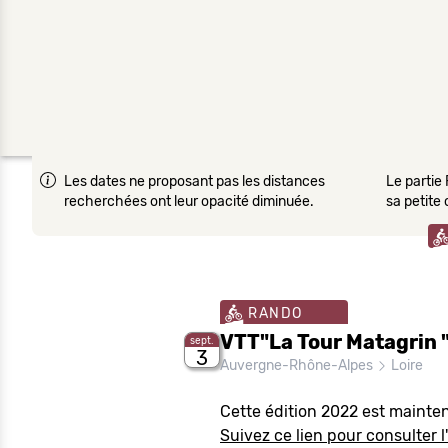
Les dates ne proposant pas les distances
Le partie 
recherchées ont leur opacité diminuée.
sa petite
RANDO
VTT"La Tour Matagrin "
sept.
3
Auvergne-Rhône-Alpes
Loire
Cette édition 2022 est mainte
Suivez ce lien pour consulter l'