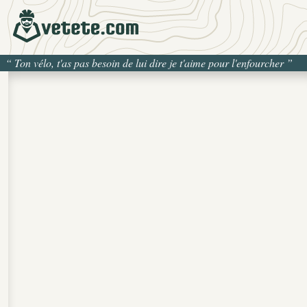
“
Ton vélo, t'as pas besoin de lui dire je t'aime pour l'enfourcher
”