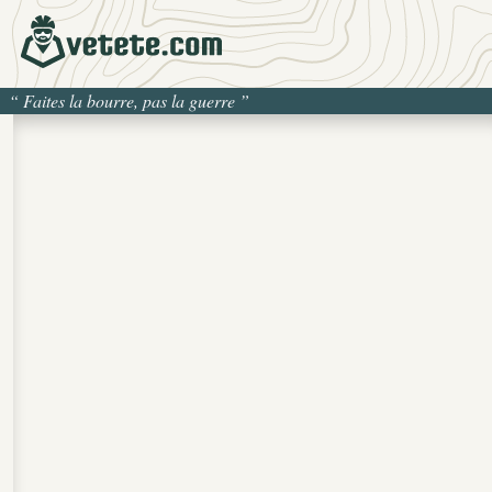
“
Faites la bourre, pas la guerre
”