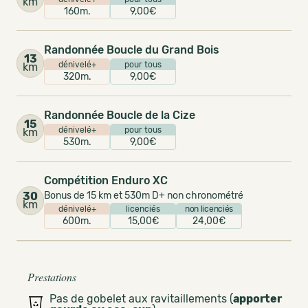
km
160m.
9,00€
Randonnée Boucle du Grand Bois
13
dénivelé+
pour tous
km
320m.
9,00€
Randonnée Boucle de la Cize
15
dénivelé+
pour tous
km
530m.
9,00€
Compétition Enduro XC
30
Bonus de 15 km et 530m D+ non chronométré
km
dénivelé+
licenciés
non licenciés
600m.
15,00€
24,00€
Prestations
Pas de gobelet aux ravitaillements (
apporter