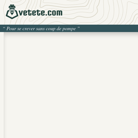
“
Pour se crever sans coup de pompe
”