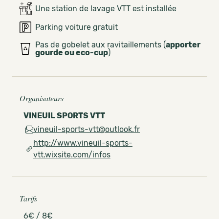
Une station de lavage VTT est installée
Parking voiture gratuit
Pas de gobelet aux ravitaillements (
apporter
gourde ou eco-cup
)
Organisateurs
VINEUIL SPORTS VTT
vineuil-sports-vtt@outlook.fr
http://www.vineuil-sports-
vtt.wixsite.com/infos
Tarifs
6€ / 8€