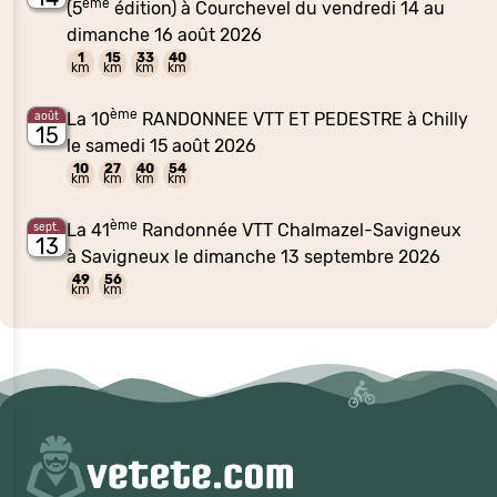
ème
(5
édition) à Courchevel du vendredi 14 au
dimanche 16 août 2026
1
15
33
40
km
km
km
km
ème
La 10
RANDONNEE VTT ET PEDESTRE à Chilly
août
15
le samedi 15 août 2026
10
27
40
54
km
km
km
km
ème
La 41
Randonnée VTT Chalmazel-Savigneux
sept.
13
à Savigneux le dimanche 13 septembre 2026
49
56
km
km