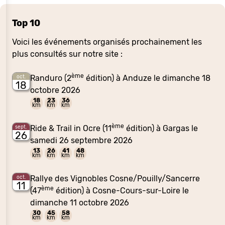
Top 10
Voici les événements organisés prochainement les
plus consultés sur notre site :
ème
Randuro (2
édition) à Anduze le dimanche 18
oct.
18
octobre 2026
18
23
36
km
km
km
ème
Ride & Trail in Ocre (11
édition) à Gargas le
sept.
26
samedi 26 septembre 2026
13
26
41
48
km
km
km
km
Rallye des Vignobles Cosne/Pouilly/Sancerre
oct.
11
ème
(47
édition) à Cosne-Cours-sur-Loire le
dimanche 11 octobre 2026
30
45
58
km
km
km