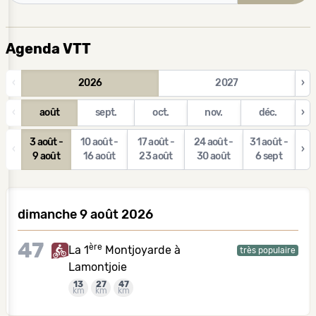
Agenda VTT
‹
2026
2027
›
‹
août
sept.
oct.
nov.
déc.
›
3 août -
10 août -
17 août -
24 août -
31 août -
‹
›
9 août
16 août
23 août
30 août
6 sept
dimanche 9 août 2026
47
ère
La 1
Montjoyarde à
très populaire
Lamontjoie
13
27
47
km
km
km