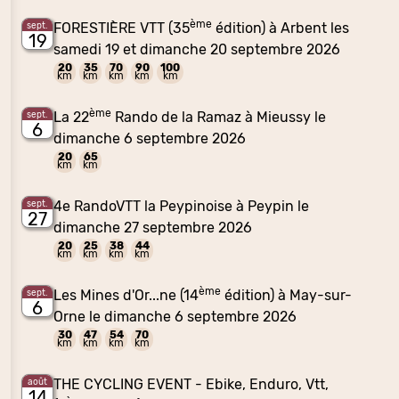
ème
FORESTIÈRE VTT (35
édition) à Arbent les
sept.
19
samedi 19 et dimanche 20 septembre 2026
20
35
70
90
100
km
km
km
km
km
ème
La 22
Rando de la Ramaz à Mieussy le
sept.
6
dimanche 6 septembre 2026
20
65
km
km
4e RandoVTT la Peypinoise à Peypin le
sept.
27
dimanche 27 septembre 2026
20
25
38
44
km
km
km
km
ème
Les Mines d'Or...ne (14
édition) à May-sur-
sept.
6
Orne le dimanche 6 septembre 2026
30
47
54
70
km
km
km
km
THE CYCLING EVENT - Ebike, Enduro, Vtt,
août
14