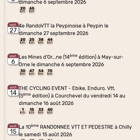
dimanche 6 septembre 2026
20
65
km
km
4e RandoVTT la Peypinoise à Peypin le
sept.
27
dimanche 27 septembre 2026
20
25
38
44
km
km
km
km
ème
Les Mines d'Or...ne (14
édition) à May-sur-
sept.
6
Orne le dimanche 6 septembre 2026
30
47
54
70
km
km
km
km
THE CYCLING EVENT - Ebike, Enduro, Vtt,
août
14
ème
(5
édition) à Courchevel du vendredi 14 au
dimanche 16 août 2026
1
15
33
40
km
km
km
km
ème
La 10
RANDONNEE VTT ET PEDESTRE à Chilly
août
15
le samedi 15 août 2026