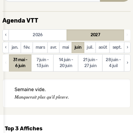
Agenda VTT
‹
2026
2027
›
‹
jan.
fév.
mars
avr.
mai
juin
juil.
août
sept.
›
31 mai -
7 juin -
14 juin -
21 juin -
28 juin -
‹
›
6 juin
13 juin
20 juin
27 juin
4 juil
Semaine vide.
Manquerait plus qu'il pleuve.
Top 3 Affiches