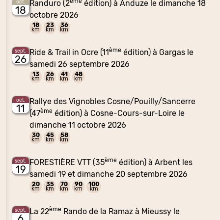
ème
Randuro (2
édition) à Anduze le dimanche 18
oct.
18
octobre 2026
18
23
36
km
km
km
ème
Ride & Trail in Ocre (11
édition) à Gargas le
sept.
26
samedi 26 septembre 2026
13
26
41
48
km
km
km
km
Rallye des Vignobles Cosne/Pouilly/Sancerre
oct.
11
ème
(47
édition) à Cosne-Cours-sur-Loire le
dimanche 11 octobre 2026
30
45
58
km
km
km
ème
FORESTIÈRE VTT (35
édition) à Arbent les
sept.
19
samedi 19 et dimanche 20 septembre 2026
20
35
70
90
100
km
km
km
km
km
ème
La 22
Rando de la Ramaz à Mieussy le
sept.
6