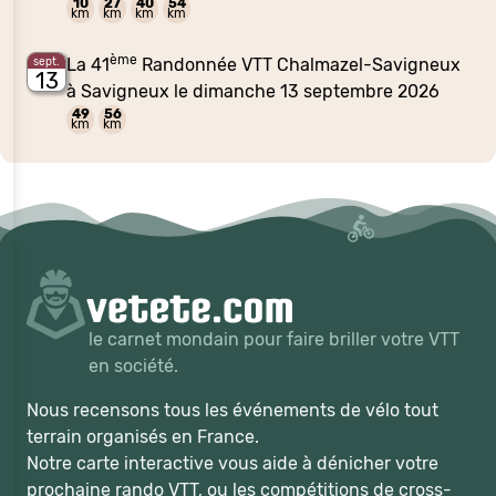
10
27
40
54
km
km
km
km
ème
La 41
Randonnée VTT Chalmazel-Savigneux
sept.
13
à Savigneux le dimanche 13 septembre 2026
49
56
km
km
le carnet mondain pour faire briller votre VTT
en société.
Nous recensons tous les événements de vélo tout
terrain organisés en France.
Notre carte interactive vous aide à dénicher votre
prochaine rando VTT, ou les compétitions de cross-