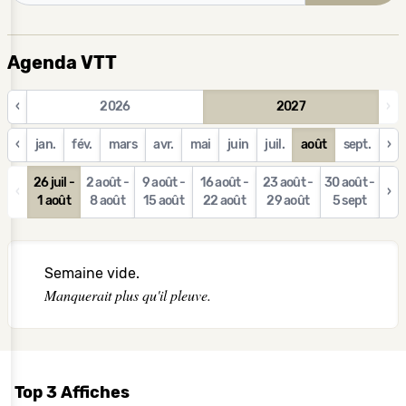
Agenda VTT
‹
2026
2027
›
‹
jan.
fév.
mars
avr.
mai
juin
juil.
août
sept.
›
26 juil -
2 août -
9 août -
16 août -
23 août -
30 août -
‹
›
1 août
8 août
15 août
22 août
29 août
5 sept
Semaine vide.
Manquerait plus qu'il pleuve.
Top 3 Affiches