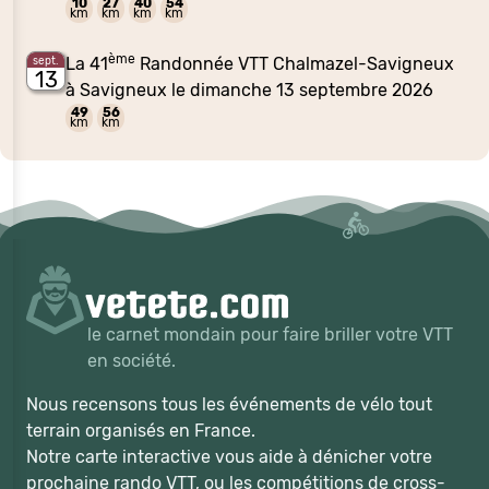
10
27
40
54
km
km
km
km
ème
La 41
Randonnée VTT Chalmazel-Savigneux
sept.
13
à Savigneux le dimanche 13 septembre 2026
49
56
km
km
le carnet mondain pour faire briller votre VTT
en société.
Nous recensons tous les événements de vélo tout
terrain organisés en France.
Notre carte interactive vous aide à dénicher votre
prochaine rando VTT, ou les compétitions de cross-