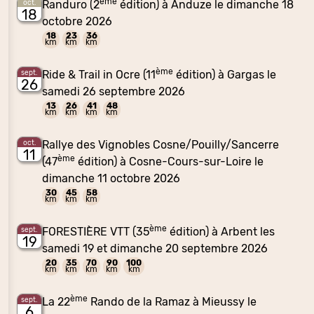
ème
Randuro (2
édition) à Anduze le dimanche 18
oct.
18
octobre 2026
18
23
36
km
km
km
ème
Ride & Trail in Ocre (11
édition) à Gargas le
sept.
26
samedi 26 septembre 2026
13
26
41
48
km
km
km
km
Rallye des Vignobles Cosne/Pouilly/Sancerre
oct.
11
ème
(47
édition) à Cosne-Cours-sur-Loire le
dimanche 11 octobre 2026
30
45
58
km
km
km
ème
FORESTIÈRE VTT (35
édition) à Arbent les
sept.
19
samedi 19 et dimanche 20 septembre 2026
20
35
70
90
100
km
km
km
km
km
ème
La 22
Rando de la Ramaz à Mieussy le
sept.
6