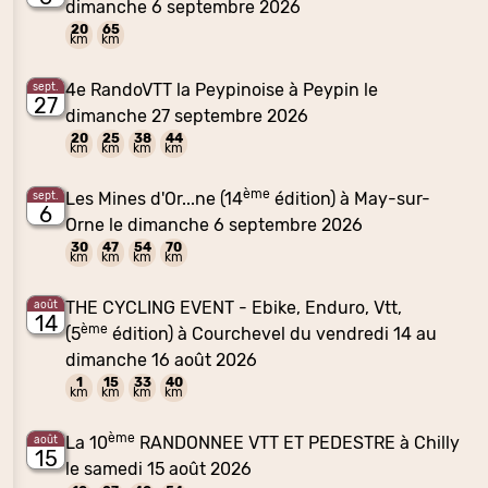
dimanche 6 septembre 2026
20
65
km
km
4e RandoVTT la Peypinoise à Peypin le
sept.
27
dimanche 27 septembre 2026
20
25
38
44
km
km
km
km
ème
Les Mines d'Or...ne (14
édition) à May-sur-
sept.
6
Orne le dimanche 6 septembre 2026
30
47
54
70
km
km
km
km
THE CYCLING EVENT - Ebike, Enduro, Vtt,
août
14
ème
(5
édition) à Courchevel du vendredi 14 au
dimanche 16 août 2026
1
15
33
40
km
km
km
km
ème
La 10
RANDONNEE VTT ET PEDESTRE à Chilly
août
15
le samedi 15 août 2026