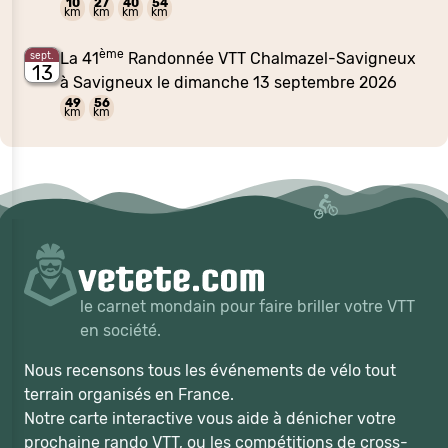
10
27
40
54
km
km
km
km
ème
La 41
Randonnée VTT Chalmazel-Savigneux
sept.
13
à Savigneux le dimanche 13 septembre 2026
49
56
km
km
le carnet mondain pour faire briller votre VTT
en société.
Nous recensons tous les événements de vélo tout
terrain organisés en France.
Notre carte interactive vous aide à dénicher votre
prochaine rando VTT, ou les compétitions de cross-