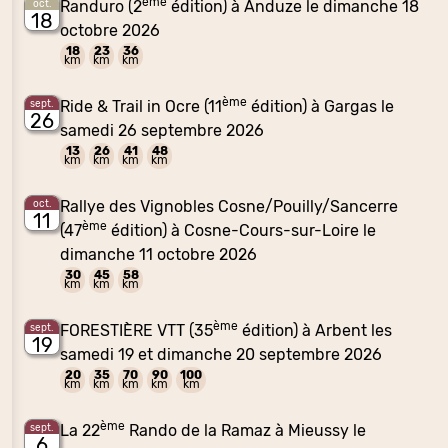
ème
Randuro (2
édition) à Anduze le dimanche 18
oct.
18
octobre 2026
18
23
36
km
km
km
ème
Ride & Trail in Ocre (11
édition) à Gargas le
sept.
26
samedi 26 septembre 2026
13
26
41
48
km
km
km
km
Rallye des Vignobles Cosne/Pouilly/Sancerre
oct.
11
ème
(47
édition) à Cosne-Cours-sur-Loire le
dimanche 11 octobre 2026
30
45
58
km
km
km
ème
FORESTIÈRE VTT (35
édition) à Arbent les
sept.
19
samedi 19 et dimanche 20 septembre 2026
20
35
70
90
100
km
km
km
km
km
ème
La 22
Rando de la Ramaz à Mieussy le
sept.
6