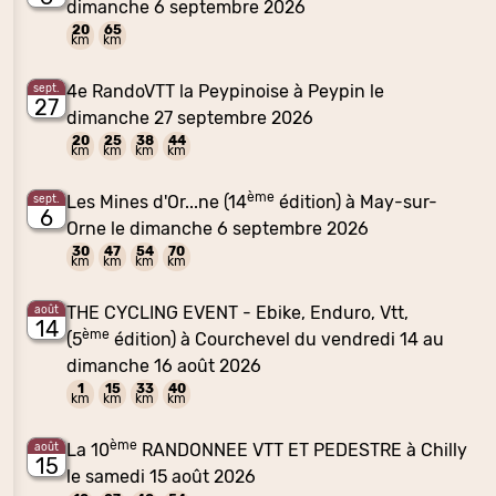
dimanche 6 septembre 2026
20
65
km
km
4e RandoVTT la Peypinoise à Peypin le
sept.
27
dimanche 27 septembre 2026
20
25
38
44
km
km
km
km
ème
Les Mines d'Or...ne (14
édition) à May-sur-
sept.
6
Orne le dimanche 6 septembre 2026
30
47
54
70
km
km
km
km
THE CYCLING EVENT - Ebike, Enduro, Vtt,
août
14
ème
(5
édition) à Courchevel du vendredi 14 au
dimanche 16 août 2026
1
15
33
40
km
km
km
km
ème
La 10
RANDONNEE VTT ET PEDESTRE à Chilly
août
15
le samedi 15 août 2026