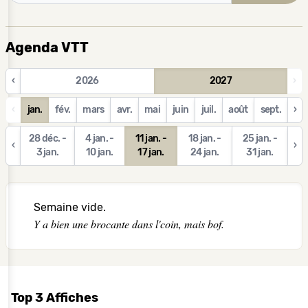
Agenda VTT
‹
2026
2027
›
‹
jan.
fév.
mars
avr.
mai
juin
juil.
août
sept.
›
28 déc. -
4 jan. -
11 jan. -
18 jan. -
25 jan. -
‹
›
3 jan.
10 jan.
17 jan.
24 jan.
31 jan.
Semaine vide.
Y a bien une brocante dans l'coin, mais bof.
Top 3 Affiches