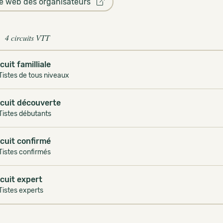
te web des organisateurs
4 circuits VTT
rcuit familliale
istes de tous niveaux
rcuit découverte
Tistes débutants
rcuit confirmé
Tistes confirmés
rcuit expert
Tistes experts