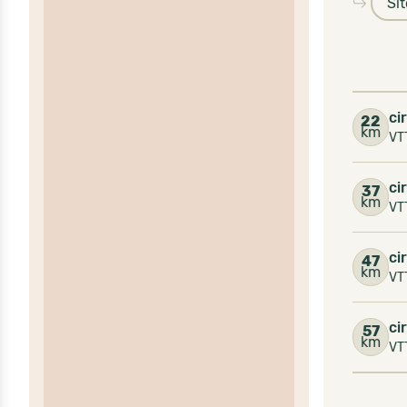
Si
ci
22
km
VTT
ci
37
km
VT
ci
47
km
VT
ci
57
km
VT