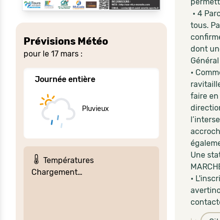
permett
• 4 Parc
tous. P
confirmé
Prévisions Météo
dont un
pour le 17 mars :
Général
• Comme
Journée entière
ravitail
faire e
directio
Pluvieux
l’inters
accroch
égaleme
Une stat
Températures
MARCHE 
Chargement…
• L'insc
avertin
contacte