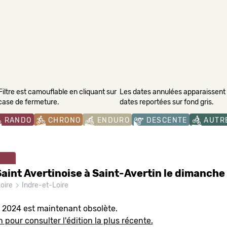
Filtre est camouflable en cliquant sur
Les dates annulées apparaissent s
 case de fermeture.
dates reportées sur fond gris.
RANDO
CHRONO
ENDURO
DESCENTE
AUTR
aint Avertinoise à Saint-Avertin le dimanche
Loire
Indre-et-Loire
n 2024 est maintenant obsolète.
n pour consulter l'édition la plus récente.