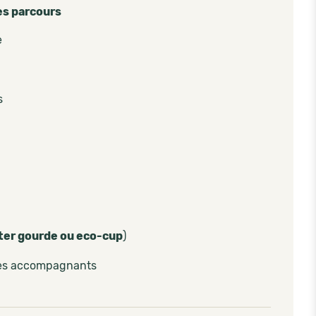
es parcours
e
s
ter gourde ou eco-cup
)
les accompagnants