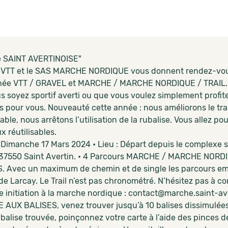
 SAINT AVERTINOISE"
VTT et le SAS MARCHE NORDIQUE vous donnent rendez-vous 
née VTT / GRAVEL et MARCHE / MARCHE NORDIQUE / TRAIL
s soyez sportif averti ou que vous voulez simplement profite
s pour vous. Nouveauté cette année : nous améliorons le t
ble, nous arrêtons l’utilisation de la rubalise. Vous allez p
 réutilisables.
 Dimanche 17 Mars 2024 • Lieu : Départ depuis le complexe spo
37550 Saint Avertin. • 4 Parcours MARCHE / MARCHE NORDIQ
. Avec un maximum de chemin et de single les parcours empr
t de Larcay. Le Trail n’est pas chronométré. N’hésitez pas à
e initiation à la marche nordique : contact@marche.saint-av
AUX BALISES, venez trouver jusqu’à 10 balises dissimulées 
balise trouvée, poinçonnez votre carte à l’aide des pinces d