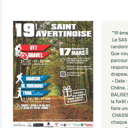
"19 ème
Le SAS 
randon
Que vou
parcour
responsa
drapeaux
• Date :
Chêne, 
BALISES
la forê
faire un
CHASSE 
chaque 