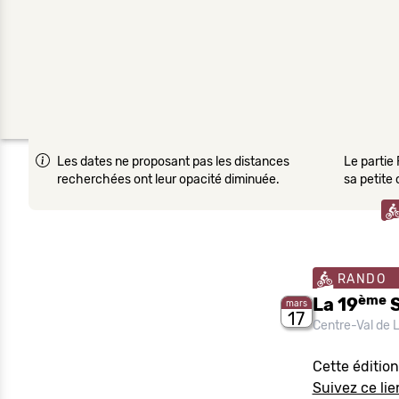
Les dates ne proposant pas les distances
Le partie 
recherchées ont leur opacité diminuée.
sa petite
RANDO
ème
La 19
S
mars
17
Centre-Val de 
Cette éditio
Suivez ce lie