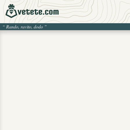
“
Rando, ravito, dodo
”