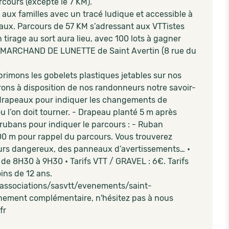
cours (excepté le 7 KM).
 aux familles avec un tracé ludique et accessible à
eaux. Parcours de 57 KM s’adressant aux VTTistes
n tirage au sort aura lieu, avec 100 lots à gagner
: LE MARCHAND DE LUNETTE de Saint Avertin (8 rue du
mons les gobelets plastiques jetables sur nos
trons à disposition de nos randonneurs notre savoir-
 drapeaux pour indiquer les changements de
ou l’on doit tourner. - Drapeau planté 5 m après
s rubans pour indiquer le parcours : - Ruban
00 m pour rappel du parcours. Vous trouverez
urs dangereux, des panneaux d’avertissements… •
e de 8H30 à 9H30 • Tarifs VTT / GRAVEL : 6€. Tarifs
ins de 12 ans.
om/associations/sasvtt/evenements/saint-
ignement complémentaire, n'hésitez pas à nous
.fr