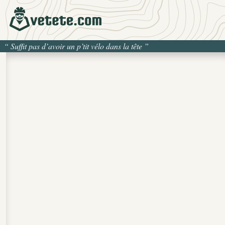
“
Suffit pas d’avoir un p’tit vélo dans la tête
”