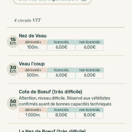
4 circuits VTT
Nez de Veau
15
dénivelé+
licenciés
non licenciés
km
100m.
6,00€
6,00€
Veau l'coup
30
dénivelé+
licenciés
non licenciés
km
500m.
6,00€
6,00€
Cote de Boeuf (très difficile)
Attention, niveau difficile. Réservé aux vététistes
50
confirmés ayant de bonnes capacités techniques
km
dénivelé+
licenciés
non licenciés
1 000m.
8,00€
8,00€
La Nez de Boeuf (très diffcile)