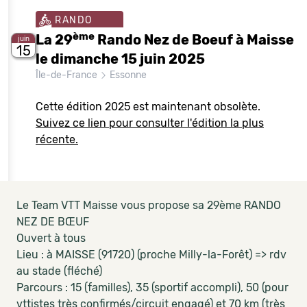
RANDO
ème
La 29
Rando Nez de Boeuf à Maisse
juin
15
le dimanche 15 juin 2025
Île-de-France
Essonne
Cette édition 2025 est maintenant obsolète.
Suivez ce lien pour consulter l'édition la plus
récente.
Le Team VTT Maisse vous propose sa 29ème RANDO
NEZ DE BŒUF
Ouvert à tous
Lieu : à MAISSE (91720) (proche Milly-la-Forêt) => rdv
au stade (fléché)
Parcours : 15 (familles), 35 (sportif accompli), 50 (pour
vttistes très confirmés/circuit engagé) et 70 km (très