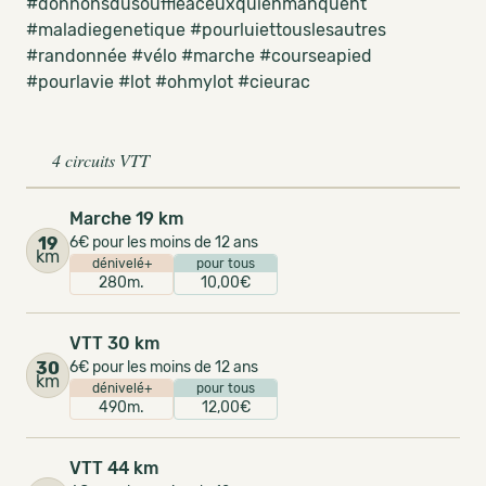
#donnonsdusouffleaceuxquienmanquent
#maladiegenetique #pourluiettouslesautres
#randonnée #vélo #marche #courseapied
#pourlavie #lot #ohmylot #cieurac
4 circuits VTT
Marche 19 km
19
6€ pour les moins de 12 ans
km
dénivelé+
pour tous
280m.
10,00€
VTT 30 km
30
6€ pour les moins de 12 ans
km
dénivelé+
pour tous
490m.
12,00€
VTT 44 km