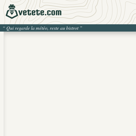
“
Qui regarde la météo, reste au bistrot
”