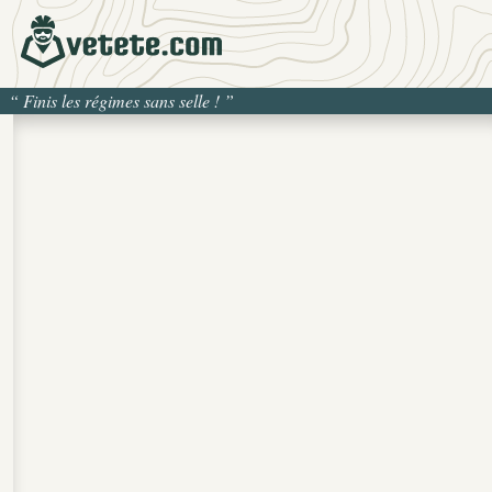
“
Finis les régimes sans selle !
”