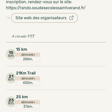
inscription, rendez-vous sur le site:
https://rando.soudesecolessaintverand.fr/
Site web des organisateurs
4 circuits VTT
15 km
15
dénivelé+
km
266m.
21Km Trail
21
dénivelé+
km
450m.
25 km
25
dénivelé+
km
376m.