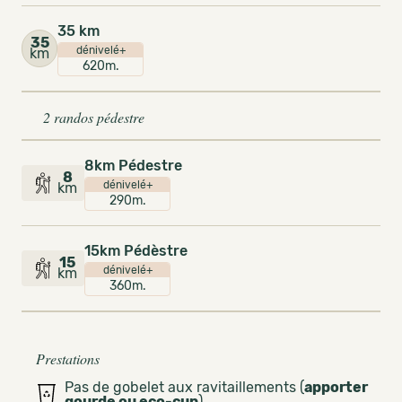
35 km
35
dénivelé+
km
620m.
2 randos pédestre
8km Pédestre
8
dénivelé+
km
290m.
15km Pédèstre
15
dénivelé+
km
360m.
Prestations
Pas de gobelet aux ravitaillements (
apporter
gourde ou eco-cup
)