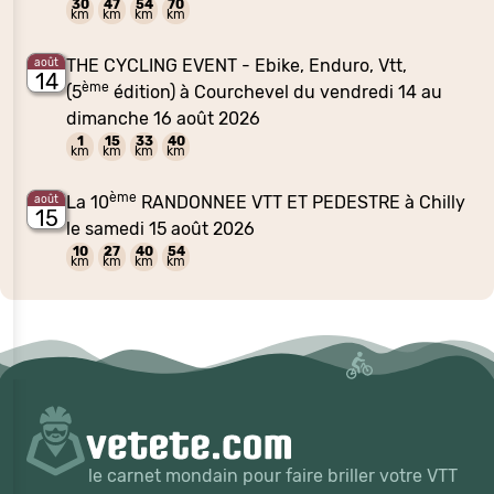
30
47
54
70
km
km
km
km
THE CYCLING EVENT - Ebike, Enduro, Vtt,
août
14
ème
(5
édition) à Courchevel du vendredi 14 au
dimanche 16 août 2026
1
15
33
40
km
km
km
km
ème
La 10
RANDONNEE VTT ET PEDESTRE à Chilly
août
15
le samedi 15 août 2026
10
27
40
54
km
km
km
km
le carnet mondain pour faire briller votre VTT