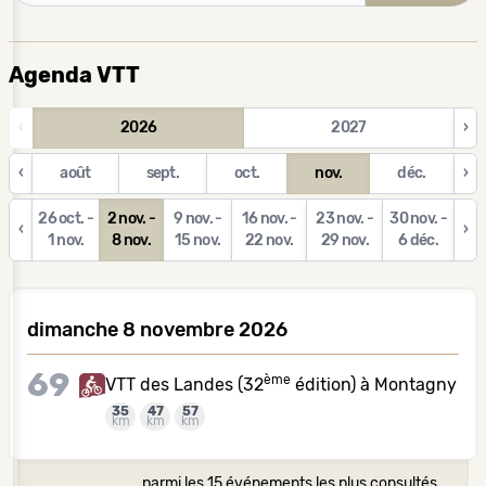
Agenda VTT
‹
2026
2027
›
‹
août
sept.
oct.
nov.
déc.
›
26 oct. -
2 nov. -
9 nov. -
16 nov. -
23 nov. -
30 nov. -
‹
›
1 nov.
8 nov.
15 nov.
22 nov.
29 nov.
6 déc.
dimanche 8 novembre 2026
69
ème
VTT des Landes (32
édition) à Montagny
35
47
57
km
km
km
parmi les 15 événements les plus consultés