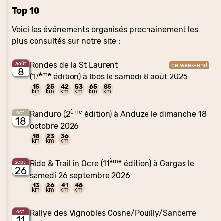
Top 10
Voici les événements organisés prochainement les
plus consultés sur notre site :
Rondes de la St Laurent
août
ce week-end
8
ème
(17
édition) à Ibos le samedi 8 août 2026
15
25
42
53
65
85
km
km
km
km
km
km
ème
Randuro (2
édition) à Anduze le dimanche 18
oct.
18
octobre 2026
18
23
36
km
km
km
ème
Ride & Trail in Ocre (11
édition) à Gargas le
sept.
26
samedi 26 septembre 2026
13
26
41
48
km
km
km
km
Rallye des Vignobles Cosne/Pouilly/Sancerre
oct.
11