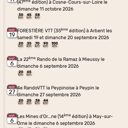
ème
(47
édition) à Cosne-Cours-sur-Loire le
dimanche 11 octobre 2026
30
45
58
km
km
km
ème
FORESTIÈRE VTT (35
édition) à Arbent les
sept.
19
samedi 19 et dimanche 20 septembre 2026
20
35
70
90
100
km
km
km
km
km
ème
La 22
Rando de la Ramaz à Mieussy le
sept.
6
dimanche 6 septembre 2026
20
65
km
km
4e RandoVTT la Peypinoise à Peypin le
sept.
27
dimanche 27 septembre 2026
20
25
38
44
km
km
km
km
ème
Les Mines d'Or...ne (14
édition) à May-sur-
sept.
6
Orne le dimanche 6 septembre 2026