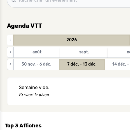
Agenda VTT
‹
2026
‹
août
sept.
o
‹
30 nov. - 6 déc.
7 déc. - 13 déc.
14 déc. -
Semaine vide.
Et vlan! le néant
Top 3 Affiches