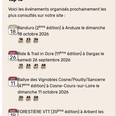
Voici les événements organisés prochainement les
plus consultés sur notre site :
ème
Randuro (2
édition) à Anduze le dimanche
oct.
18
18 octobre 2026
18
23
36
km
km
km
ème
Ride & Trail in Ocre (11
édition) à Gargas le
sept.
26
samedi 26 septembre 2026
13
26
41
48
km
km
km
km
Rallye des Vignobles Cosne/Pouilly/Sancerre
oct.
11
ème
(47
édition) à Cosne-Cours-sur-Loire le
dimanche 11 octobre 2026
30
45
58
km
km
km
ème
FORESTIÈRE VTT (35
édition) à Arbent les
sept.
19