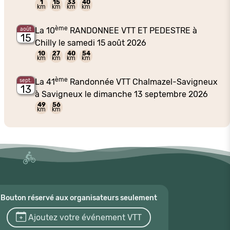
1
15
33
40
km
km
km
km
ème
La 10
RANDONNEE VTT ET PEDESTRE à
août
15
Chilly le samedi 15 août 2026
10
27
40
54
km
km
km
km
ème
La 41
Randonnée VTT Chalmazel-Savigneux
sept.
13
à Savigneux le dimanche 13 septembre 2026
49
56
km
km
Bouton réservé aux organisateurs seulement
Ajoutez votre événement VTT