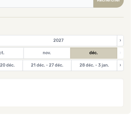
2027
›
ct.
nov.
déc.
›
 20 déc.
21 déc. - 27 déc.
28 déc. - 3 jan.
›