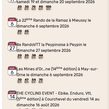
samedi 19 et dimanche 20 septembre 2026
20
35
70
90
100
km
km
km
km
km
ème
La 22
Rando de la Ramaz à Mieussy le
sept.
6
dimanche 6 septembre 2026
20
65
km
km
4e RandoVTT la Peypinoise à Peypin le
sept.
27
dimanche 27 septembre 2026
20
25
38
44
km
km
km
km
ème
Les Mines d'Or...ne (14
édition) à May-sur-
sept.
6
Orne le dimanche 6 septembre 2026
30
47
54
70
km
km
km
km
THE CYCLING EVENT - Ebike, Enduro, Vtt,
août
14
ème
(5
édition) à Courchevel du vendredi 14 au
dimanche 16 août 2026