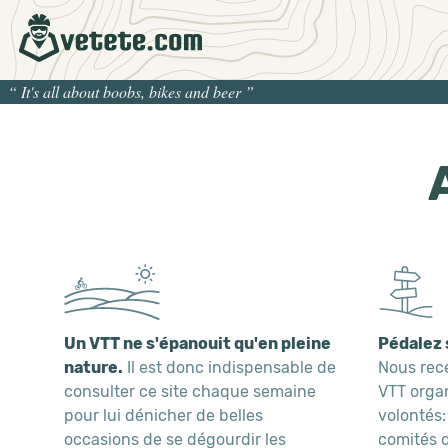
“
It's all about boobs, bikes and beer
”
Un VTT ne s'épanouit qu'en pleine
Pédalez 
nature.
Il est donc indispensable de
Nous rece
consulter ce site chaque semaine
VTT organ
pour lui dénicher de belles
volontés:
occasions de se dégourdir les
comités d