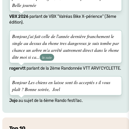
Belle journée
VBX 2026
parlant de VBX "Valréas Bike X-périence" (3ème
édition).
Bonjour,j'ai fait celle de l'année dernière franchement le
single au dessus du rhone tres dangereux je suis tombe par
chance un arbre m'a arrêté autrement direct dans le rhone
dite moi si ca...
la suite
rogervtt
parlant de la 2ème Randonnée VTT ARVI'CYCLETTE.
Bonjour Les chiens en laisse sont ils acceptés s il vous
plaît ? Bonne soirée, Joel
Jojo
au sujet de la 6ème Rando festi'lac.
Top 10