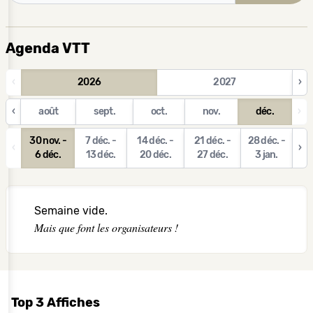
Agenda VTT
‹
2026
2027
›
‹
août
sept.
oct.
nov.
déc.
›
30 nov. -
7 déc. -
14 déc. -
21 déc. -
28 déc. -
‹
›
6 déc.
13 déc.
20 déc.
27 déc.
3 jan.
Semaine vide.
Mais que font les organisateurs !
Top 3 Affiches