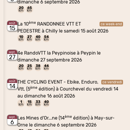
dimanche 6 septembre 2026
20
65
km
km
ème
La 10
RANDONNEE VTT ET
août
ce week-end
15
PEDESTRE à Chilly le samedi 15 août 2026
10
27
40
54
km
km
km
km
4e RandoVTT la Peypinoise à Peypin le
sept.
27
dimanche 27 septembre 2026
20
25
38
44
km
km
km
km
THE CYCLING EVENT - Ebike, Enduro,
août
ce vendredi
14
ème
Vtt, (5
édition) à Courchevel du vendredi 14
au dimanche 16 août 2026
1
15
33
40
km
km
km
km
ème
Les Mines d'Or...ne (14
édition) à May-sur-
sept.
6
Orne le dimanche 6 septembre 2026