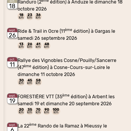
ème
Randuro (2
édition) à Anduze le dimanche 18
oct.
18
octobre 2026
18
23
36
km
km
km
ème
Ride & Trail in Ocre (11
édition) à Gargas le
sept.
26
samedi 26 septembre 2026
13
26
41
48
km
km
km
km
Rallye des Vignobles Cosne/Pouilly/Sancerre
oct.
11
ème
(47
édition) à Cosne-Cours-sur-Loire le
dimanche 11 octobre 2026
30
45
58
km
km
km
ème
FORESTIÈRE VTT (35
édition) à Arbent les
sept.
19
samedi 19 et dimanche 20 septembre 2026
20
35
70
90
100
km
km
km
km
km
ème
La 22
Rando de la Ramaz à Mieussy le
sept.
6