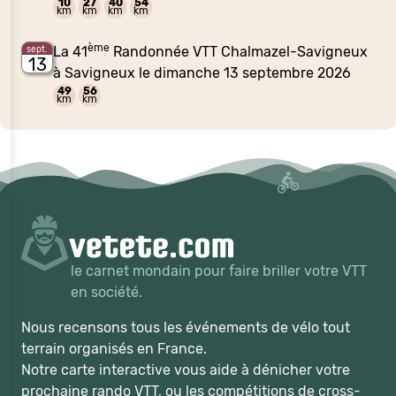
10
27
40
54
km
km
km
km
ème
La 41
Randonnée VTT Chalmazel-Savigneux
sept.
13
à Savigneux le dimanche 13 septembre 2026
49
56
km
km
le carnet mondain pour faire briller votre VTT
en société.
Nous recensons tous les événements de vélo tout
terrain organisés en France.
Notre carte interactive vous aide à dénicher votre
prochaine rando VTT, ou les compétitions de cross-