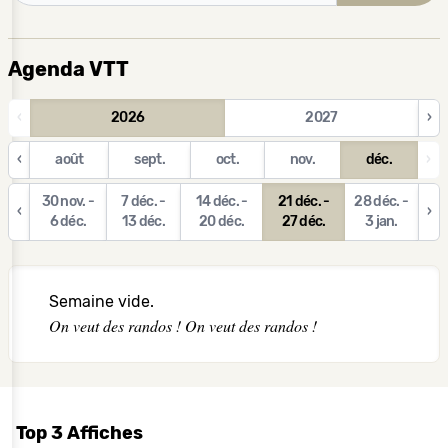
Agenda VTT
‹
2026
2027
›
‹
août
sept.
oct.
nov.
déc.
›
30 nov. -
7 déc. -
14 déc. -
21 déc. -
28 déc. -
‹
›
6 déc.
13 déc.
20 déc.
27 déc.
3 jan.
Semaine vide.
On veut des randos ! On veut des randos !
Top 3 Affiches