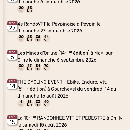
dimanche 6 septembre 2026
20
65
km
km
4e RandoVTT la Peypinoise à Peypin le
sept.
27
dimanche 27 septembre 2026
20
25
38
44
km
km
km
km
ème
Les Mines d'Or...ne (14
édition) à May-sur-
sept.
6
Orne le dimanche 6 septembre 2026
30
47
54
70
km
km
km
km
THE CYCLING EVENT - Ebike, Enduro, Vtt,
août
14
ème
(5
édition) à Courchevel du vendredi 14 au
dimanche 16 août 2026
1
15
33
40
km
km
km
km
ème
La 10
RANDONNEE VTT ET PEDESTRE à Chilly
août
15
le samedi 15 août 2026