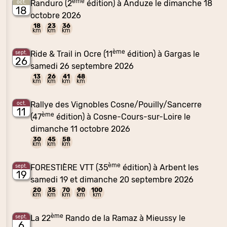
ème
Randuro (2
édition) à Anduze le dimanche 18
oct.
18
octobre 2026
18
23
36
km
km
km
ème
Ride & Trail in Ocre (11
édition) à Gargas le
sept.
26
samedi 26 septembre 2026
13
26
41
48
km
km
km
km
Rallye des Vignobles Cosne/Pouilly/Sancerre
oct.
11
ème
(47
édition) à Cosne-Cours-sur-Loire le
dimanche 11 octobre 2026
30
45
58
km
km
km
ème
FORESTIÈRE VTT (35
édition) à Arbent les
sept.
19
samedi 19 et dimanche 20 septembre 2026
20
35
70
90
100
km
km
km
km
km
ème
La 22
Rando de la Ramaz à Mieussy le
sept.
6