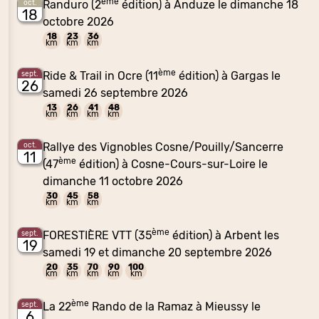
ème
Randuro (2
édition) à Anduze le dimanche 18
oct.
18
octobre 2026
18
23
36
km
km
km
ème
Ride & Trail in Ocre (11
édition) à Gargas le
sept.
26
samedi 26 septembre 2026
13
26
41
48
km
km
km
km
Rallye des Vignobles Cosne/Pouilly/Sancerre
oct.
11
ème
(47
édition) à Cosne-Cours-sur-Loire le
dimanche 11 octobre 2026
30
45
58
km
km
km
ème
FORESTIÈRE VTT (35
édition) à Arbent les
sept.
19
samedi 19 et dimanche 20 septembre 2026
20
35
70
90
100
km
km
km
km
km
ème
La 22
Rando de la Ramaz à Mieussy le
sept.
6