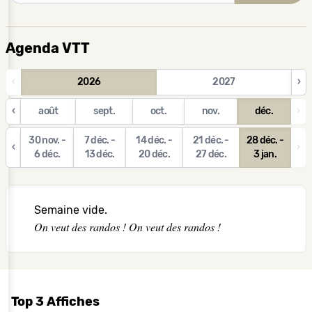
Agenda VTT
‹
2026
2027
›
‹
août
sept.
oct.
nov.
déc.
›
30 nov. -
7 déc. -
14 déc. -
21 déc. -
28 déc. -
‹
›
6 déc.
13 déc.
20 déc.
27 déc.
3 jan.
Semaine vide.
On veut des randos ! On veut des randos !
Top 3 Affiches