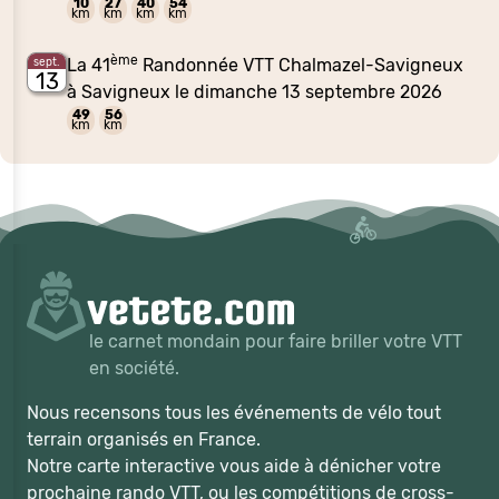
10
27
40
54
km
km
km
km
ème
La 41
Randonnée VTT Chalmazel-Savigneux
sept.
13
à Savigneux le dimanche 13 septembre 2026
49
56
km
km
le carnet mondain pour faire briller votre VTT
en société.
Nous recensons tous les événements de vélo tout
terrain organisés en France.
Notre carte interactive vous aide à dénicher votre
prochaine rando VTT, ou les compétitions de cross-