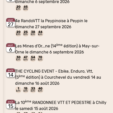
dimanche 6 septembre 2026
20
65
km
km
4e RandoVTT la Peypinoise à Peypin le
sept.
27
dimanche 27 septembre 2026
20
25
38
44
km
km
km
km
ème
Les Mines d'Or...ne (14
édition) à May-sur-
sept.
6
Orne le dimanche 6 septembre 2026
30
47
54
70
km
km
km
km
THE CYCLING EVENT - Ebike, Enduro, Vtt,
août
14
ème
(5
édition) à Courchevel du vendredi 14 au
dimanche 16 août 2026
1
15
33
40
km
km
km
km
ème
La 10
RANDONNEE VTT ET PEDESTRE à Chilly
août
15
le samedi 15 août 2026