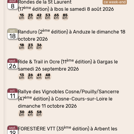
Rondes de la St Laurent
août
ce week-end
8
ème
(17
édition) à Ibos le samedi 8 août 2026
15
25
42
53
65
85
km
km
km
km
km
km
ème
Randuro (2
édition) à Anduze le dimanche 18
oct.
18
octobre 2026
18
23
36
km
km
km
ème
Ride & Trail in Ocre (11
édition) à Gargas le
sept.
26
samedi 26 septembre 2026
13
26
41
48
km
km
km
km
Rallye des Vignobles Cosne/Pouilly/Sancerre
oct.
11
ème
(47
édition) à Cosne-Cours-sur-Loire le
dimanche 11 octobre 2026
30
45
58
km
km
km
ème
FORESTIÈRE VTT (35
édition) à Arbent les
sept.
19