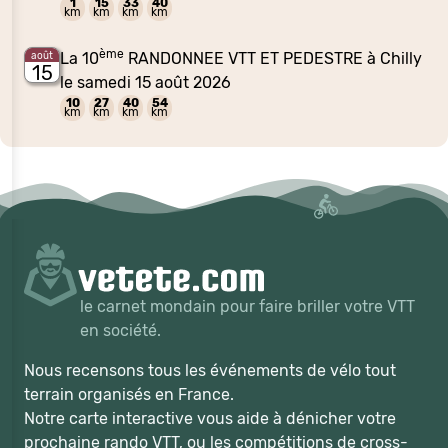
1
15
33
40
km
km
km
km
ème
La 10
RANDONNEE VTT ET PEDESTRE à Chilly
août
15
le samedi 15 août 2026
10
27
40
54
km
km
km
km
le carnet mondain pour faire briller votre VTT
en société.
Nous recensons tous les événements de vélo tout
terrain organisés en France.
Notre carte interactive vous aide à dénicher votre
prochaine rando VTT, ou les compétitions de cross-