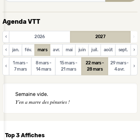
Agenda VTT
‹
2026
2027
›
‹
jan.
fév.
mars
avr.
mai
juin
juil.
août
sept.
›
1 mars -
8 mars -
15 mars -
22 mars -
29 mars -
‹
›
7 mars
14 mars
21 mars
28 mars
4 avr.
Semaine vide.
Y'en a marre des pénuries !
Top 3 Affiches