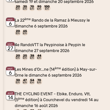
samedi 19 et dimanche 20 septembre 2026
20
35
70
90
100
km
km
km
km
km
ème
La 22
Rando de la Ramaz à Mieussy le
sept.
6
dimanche 6 septembre 2026
20
65
km
km
4e RandoVTT la Peypinoise à Peypin le
sept.
27
dimanche 27 septembre 2026
20
25
38
44
km
km
km
km
ème
Les Mines d'Or...ne (14
édition) à May-sur-
sept.
6
Orne le dimanche 6 septembre 2026
30
47
54
70
km
km
km
km
THE CYCLING EVENT - Ebike, Enduro, Vtt,
août
14
ème
(5
édition) à Courchevel du vendredi 14 au
dimanche 16 août 2026